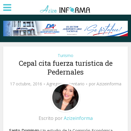
Turismo
Cepal cita fuerza turística de
Pedernales
17 octubre, 2016
Agregar comentario
por
Azizeinforma
Escrito por
Azizeinforma
Santo Domingo-
Un estudio de la Comisión Económica