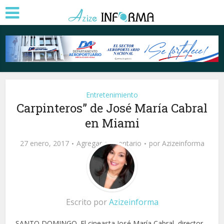
Entretenimiento
Carpinteros” de José María Cabral
en Miami
27 enero, 2017
Agregar comentario
por
Azizeinforma
Escrito por
Azizeinforma
SANTO DOMINGO. El cineasta José María Cabral, director