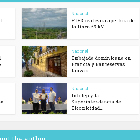
Nacional
t
ETED realizará apertura de
la línea 69 kV...
Nacional
l
Embajada dominicana en
o
Francia y Banreservas
lanzan...
Nacional
Infotep y la
ma
Superintendencia de
Electricidad...
out the author