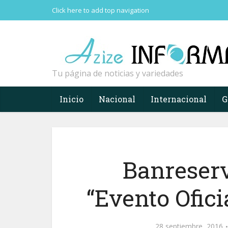
Click here to add top navigation
Tu página de noticias y variedades
Inicio
Nacional
Internacional
G
Banreser
“Evento Ofic
28 septiembre, 2016