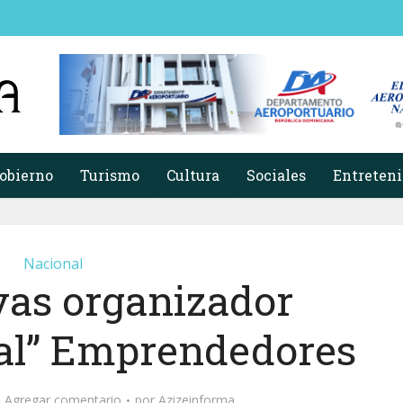
obierno
Turismo
Cultura
Sociales
Entreten
Nacional
vas organizador
ial” Emprendedores
Agregar comentario
por
Azizeinforma