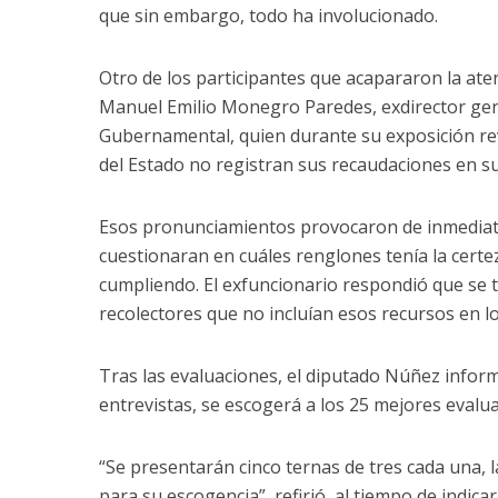
que sin embargo, todo ha involucionado.
Otro de los participantes que acapararon la aten
Manuel Emilio Monegro Paredes, exdirector gen
Gubernamental, quien durante su exposición re
del Estado no registran sus recaudaciones en s
Esos pronunciamientos provocaron de inmediato
cuestionaran en cuáles renglones tenía la cert
cumpliendo. El exfuncionario respondió que se 
recolectores que no incluían esos recursos en l
Tras las evaluaciones, el diputado Núñez infor
entrevistas, se escogerá a los 25 mejores evalu
“Se presentarán cinco ternas de tres cada una, 
para su escogencia”, refirió, al tiempo de indica