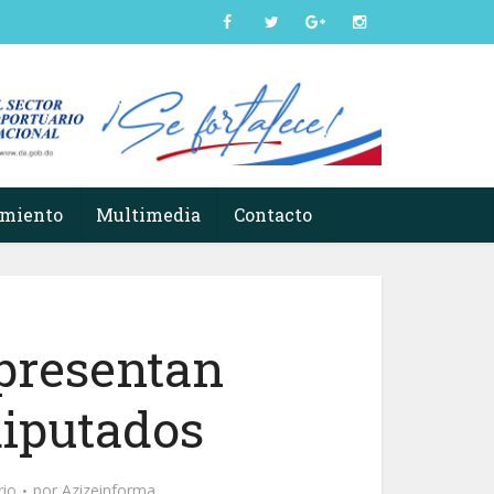
imiento
Multimedia
Contacto
presentan
diputados
rio
por
Azizeinforma