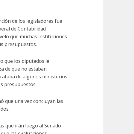
ción de los legisladores fue
eral de Contabilidad
veló que muchas instituciones
us presupuestos.
 que los diputados le
eza de que no estaban
trataba de algunos ministerios
os presupuestos.
mó que una vez concluyan las
ados.
las que irán luego al Senado
r que las evaluaciones