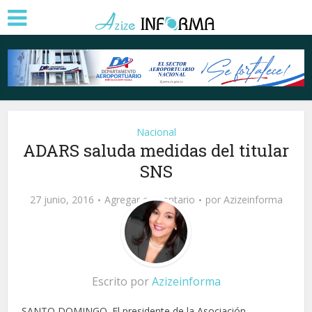
Nacional
ADARS saluda medidas del titular
SNS
27 junio, 2016
Agregar comentario
por
Azizeinforma
Escrito por
Azizeinforma
SANTO DOMINGO. El presidente de la Asociación