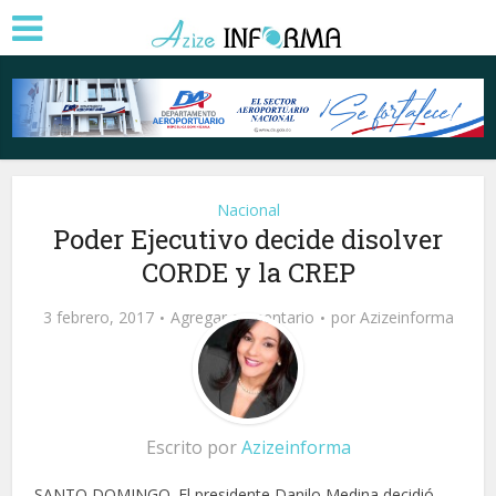
Nacional
Poder Ejecutivo decide disolver
CORDE y la CREP
3 febrero, 2017
Agregar comentario
por
Azizeinforma
Escrito por
Azizeinforma
SANTO DOMINGO. El presidente Danilo Medina decidió