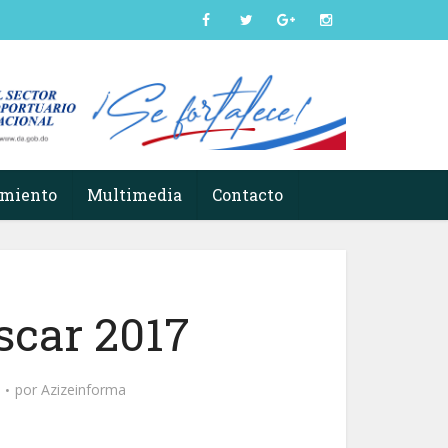
imiento
Multimedia
Contacto
scar 2017
por
Azizeinforma