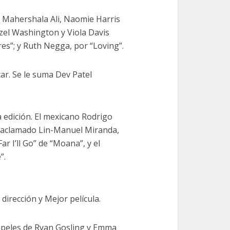
s Mahershala Ali, Naomie Harris
nzel Washington y Viola Davis
res”; y Ruth Negga, por “Loving”.
r. Se le suma Dev Patel
 edición. El mexicano Rodrigo
 el aclamado Lin-Manuel Miranda,
r I’ll Go” de “Moana”, y el
”.
dirección y Mejor película.
papeles de Ryan Gosling y Emma