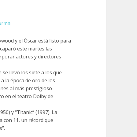
forma
ywood y el Óscar está listo para
acaparó este martes las
rporar actores y directores
se llevó los siete a los que
a la época de oro de los
ones al más prestigioso
ro en el teatro Dolby de
50) y “Titanic” (1997). La
da con 11, un récord que
s”.