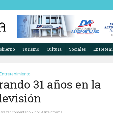
obierno
Turismo
Cultura
Sociales
Entreten
Entretenimiento
rando 31 años en la
levisión
gregar comentario
por
Azizeinforma