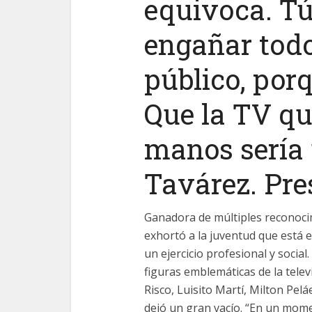
equivoca. T
engañar todo
público, por
Que la TV q
manos sería 
Tavárez. Pre
Ganadora de múltiples reconoci
exhortó a la juventud que está e
un ejercicio profesional y social
figuras emblemáticas de la tele
Risco, Luisito Martí, Milton Pel
dejó un gran vacío. “En un mom