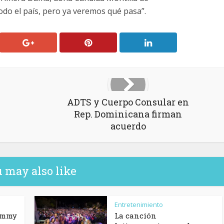
todo el país, pero ya veremos qué pasa”.
ADTS y Cuerpo Consular en
Rep. Dominicana firman
acuerdo
 may also like
Entretenimiento
ommy
La canción