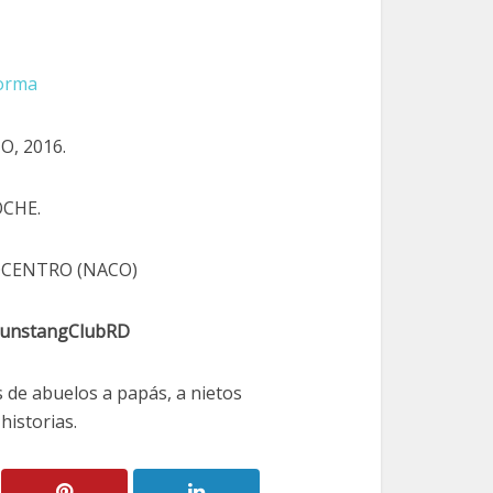
forma
O, 2016.
OCHE.
OCENTRO (NACO)
munstangClubRD
s de abuelos a papás, a nietos
historias.