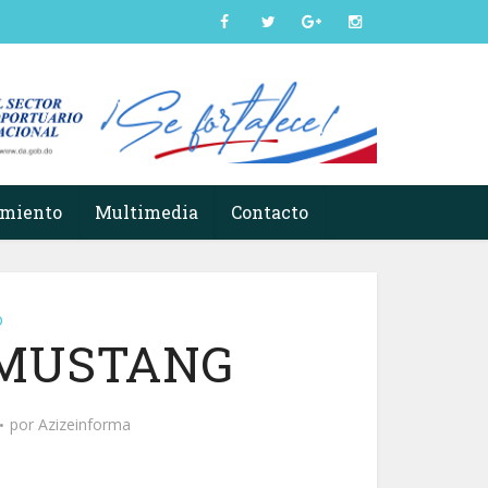
imiento
Multimedia
Contacto
o
, MUSTANG
por
Azizeinforma