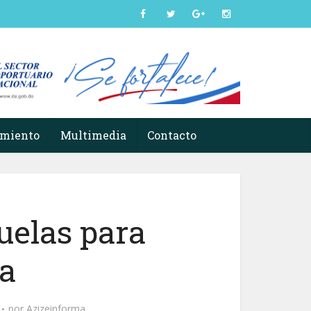
imiento
Multimedia
Contacto
uelas para
a
por
Azizeinforma