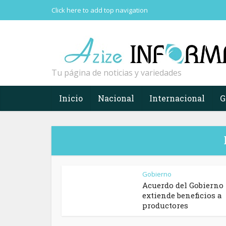
Click here to add top navigation
Tu página de noticias y variedades
Inicio
Nacional
Internacional
G
Gobierno
Acuerdo del Gobierno
extiende beneficios a
productores