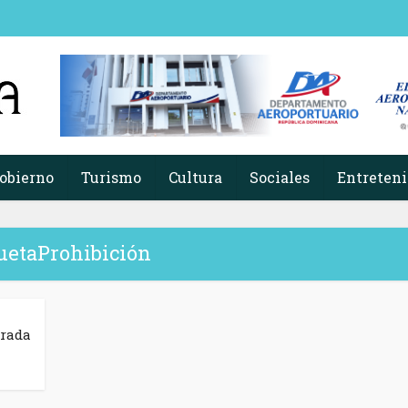
obierno
Turismo
Cultura
Sociales
Entreten
uetaProhibición
trada