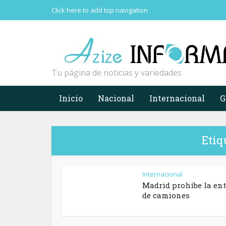
Click here to add top navigation
Tu página de noticias y variedades
Inicio
Nacional
Internacional
G
Etiq
Internacional
Madrid prohíbe la en
de camiones