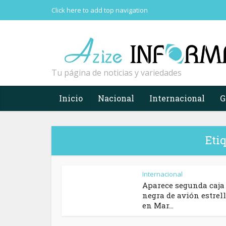
Click here to add top navigation
Tu página de noticias y variedades
Inicio
Nacional
Internacional
G
Eti
Internacional
Aparece segunda caja
negra de avión estrel
en Mar...