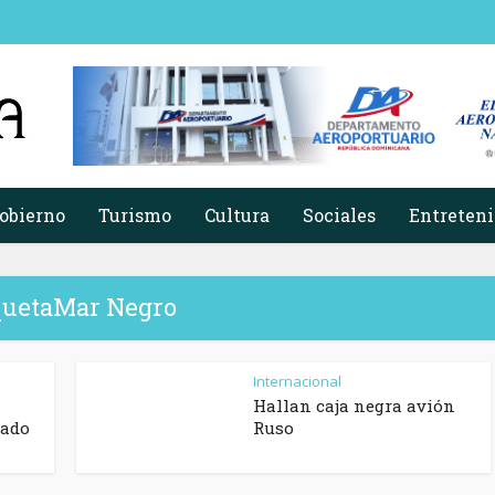
obierno
Turismo
Cultura
Sociales
Entreten
quetaMar Negro
Internacional
Hallan caja negra avión
lado
Ruso