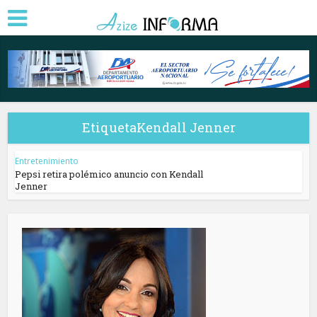
EtiquetaKendall Jenner
Entretenimiento
Pepsi retira polémico anuncio con Kendall
Jenner