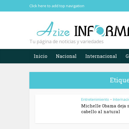
Click here to add top navigation
Tu página de noticias y variedades
Inicio
Nacional
Internacional
G
Etique
Entretenimiento
Internaci
•
Michelle Obama deja 
cabello al natural