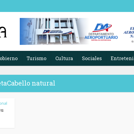
obierno
Turismo
Cultura
Sociales
Entreten
taCabello natural
onal
su